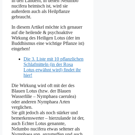
In den Ländern, in denen Nelumbo
nucifera heimisch ist, wird sie
außerdem auch als Heilpflanze
gebraucht.
In diesem Artikel möchte ich genauer
auf die heilende & psychoaktive
Wirkung des Heiligen Lotus (der im
Buddhismus eine wichtige Pflanze ist)
eingehen!
Die 3. Liste mit 10 pflanzlichen
Schlafmitteln (in der Rosa
Lotus erwähnt wird) findet ihr
hier!
Die Wirkung wird oft mit der des
Blauen Lotus (bzw. der Blauen
Wasserlilie – Nymphaea caerulea)
oder anderen Nymphaea Arten
verglichen.
Sie gilt jedoch als noch stärker und
bemerkenswerter – hierzulande ist der,
auch Echter Lotus genannte,
Nelumbo nucifera etwas seltener als
Nymphaea spp. anzutreffen und auch