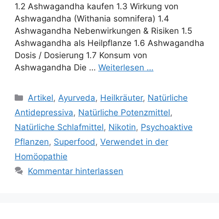
1.2 Ashwagandha kaufen 1.3 Wirkung von
Ashwagandha (Withania somnifera) 1.4
Ashwagandha Nebenwirkungen & Risiken 1.5
Ashwagandha als Heilpflanze 1.6 Ashwagandha
Dosis / Dosierung 1.7 Konsum von
Ashwagandha Die …
Weiterlesen …
Kategorien
Artikel
,
Ayurveda
,
Heilkräuter
,
Natürliche
Antidepressiva
,
Natürliche Potenzmittel
,
Natürliche Schlafmittel
,
Nikotin
,
Psychoaktive
Pflanzen
,
Superfood
,
Verwendet in der
Homöopathie
Kommentar hinterlassen