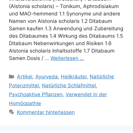
(Alstonia scholaris) – Tonikum, Aphrodisiakum
und MAO-hemmend 1.1 Synonyme und andere
Namen von Alstonia scholaris 1.2 Ditabaum
Samen kaufen 1.3 Anwendung und Zubereitung
des Ditabaumes 1.4 Wirkung des Ditabaums 1.5
Ditabaum Nebenwirkungen und Risiken 1.6
Alstonia scholaris Inhaltsstoffe 1.7 Ditabaum
Samen Dosis / …
Weiterlesen …
Kategorien
Artikel
,
Ayurveda
,
Heilkräuter
,
Natürliche
Potenzmittel
,
Natürliche Schlafmittel
,
Psychoaktive Pflanzen
,
Verwendet in der
Homöopathie
Kommentar hinterlassen