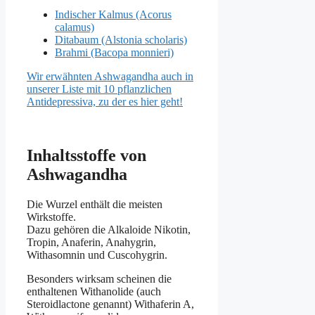
Indischer Kalmus (Acorus
calamus)
Ditabaum (Alstonia scholaris)
Brahmi (Bacopa monnieri)
Wir erwähnten Ashwagandha auch in
unserer Liste mit 10 pflanzlichen
Antidepressiva, zu der es hier geht!
Inhaltsstoffe von
Ashwagandha
Die Wurzel enthält die meisten
Wirkstoffe.
Dazu gehören die Alkaloide Nikotin,
Tropin, Anaferin, Anahygrin,
Withasomnin und Cuscohygrin.
Besonders wirksam scheinen die
enthaltenen Withanolide (auch
Steroidlactone genannt) Withaferin A,