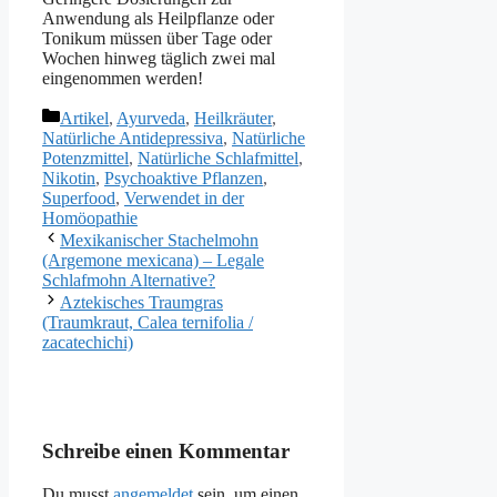
Anwendung als Heilpflanze oder
Tonikum müssen über Tage oder
Wochen hinweg täglich zwei mal
eingenommen werden!
Kategorien
Artikel
,
Ayurveda
,
Heilkräuter
,
Natürliche Antidepressiva
,
Natürliche
Potenzmittel
,
Natürliche Schlafmittel
,
Nikotin
,
Psychoaktive Pflanzen
,
Superfood
,
Verwendet in der
Homöopathie
Mexikanischer Stachelmohn
(Argemone mexicana) – Legale
Schlafmohn Alternative?
Aztekisches Traumgras
(Traumkraut, Calea ternifolia /
zacatechichi)
Schreibe einen Kommentar
Du musst
angemeldet
sein, um einen