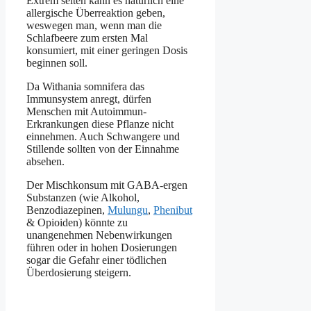
Extrem selten kann es natürlich eine
allergische Überreaktion geben,
weswegen man, wenn man die
Schlafbeere zum ersten Mal
konsumiert, mit einer geringen Dosis
beginnen soll.
Da Withania somnifera das
Immunsystem anregt, dürfen
Menschen mit Autoimmun-
Erkrankungen diese Pflanze nicht
einnehmen. Auch Schwangere und
Stillende sollten von der Einnahme
absehen.
Der Mischkonsum mit GABA-ergen
Substanzen (wie Alkohol,
Benzodiazepinen,
Mulungu
,
Phenibut
& Opioiden) könnte zu
unangenehmen Nebenwirkungen
führen oder in hohen Dosierungen
sogar die Gefahr einer tödlichen
Überdosierung steigern.